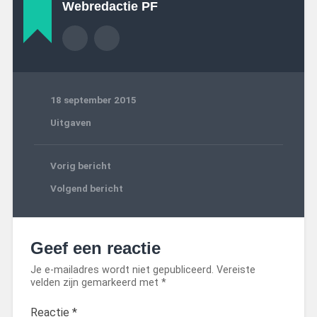
Webredactie PF
18 september 2015
Uitgaven
Vorig bericht
Volgend bericht
Geef een reactie
Je e-mailadres wordt niet gepubliceerd.
Vereiste
velden zijn gemarkeerd met
*
Reactie
*